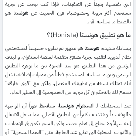
التي تفضلها، بعيداً عن التعقيدات، فإذا كنت تبحث عن تجربة
مستخدم أكثر مرونة وخصوصية، فإن الحديث عن
هونستا
هو
بالضبط ما تحتاجه الآن.
ما هو تطبيق هونستا (Honista)؟
ببساطة شديدة،
هونستا
هو تطبيق تم تطويره خصيصاً لمستخدمي
نظام أندرويد لتقديم تجربة تصفح متقدمة لمنصة انستقرام، والهدف
الرئيسي من هذا التطبيق هو سد الفجوة بين ما يوفره التطبيق
الرسمي وبين ما يحتاجه المستخدم فعلياً من مميزات إضافية، تخيل
أنك تمتلك نسخة من تطبيقك المفضل، ولكن مع “قوى خارقة”
تسمح لك بالتحكم في كل شيء، من الخصوصية إلى المظهر العام.
عند استخدامك لـ
انستقرام هونستا
، ستلاحظ فوراً أن الواجهة
مألوفة جداً ولا تختلف كثيراً عن التطبيق الأصلي، مما يجعل الانتقال
إليه سهلاً ولا يحتاج إلى تعلم جديد، ولكن السحر يكمن في الإعدادات
والأدوات المخفية التي تظهر عند الحاجة، مثل “العصا السحرية” أو