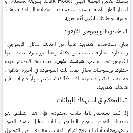
يمكنك تفعيل الوضع الليلي (Dark Mode) بطريقة محسنة، أو
اختيار ألوان زاهية تناسب شخصيتك، بالإضافة إلى إمكانية تغيير
خلفية المحادثات لتكون أكثر حيوية.
4. خطوط وايموجي الآيفون
يعاني مستخدمو الأندرويد غالباً من اختلاف شكل “الإيموجي”
والخطوط مقارنة بمستخدمي iOS، وهنا تبرز ميزة يبحث عنها
الكثيرون تحت مسمى
هونستا ايفون
، حيث يوفر التطبيق حزمة
خطوط وإيموجيات تحاكي تماماً تلك الموجودة في أجهزة الآيفون،
مما يمنحك تجربة بصرية راقية وكأنك تستخدم جهازاً من آبل على
هاتفك الأندرويد.
5. التحكم في استهلاك البيانات
إذا كنت تستخدم باقة بيانات محدودة، فإن هذا التطبيق هو
صديقك المفضل، يوفر التطبيق خيارات لتقليل جودة الصور
والفيديوهات أثناء التصفح لتوفير الإنترنت، مع إبقاء خيار التحميل