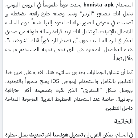
استخدام
honista apk
يحدث فرقاً ملموساً في الروتين اليومي،
تخيل أنك تتصفح “الريلز” وتجد وصفة طبخ رائعة، بضغطة زر
أصبحت في معرض الصور بهاتفك لتعود إليها لاحقاً دون الحاجة
للاتصال بالإنترنت، أو تخيل أنك تريد قراءة رسالة طويلة من صديق
لتفكر في الرد المناسب دون أن تضطر للرد فوراً لأنك “شوهدت”،
هذه التفاصيل الصغيرة هي التي تجعل تجربة المستخدم مريحة
وأقل توتراً.
كما أن عشاق الجماليات يجدون ضالتهم هنا، القدرة على تغيير خط
التطبيق بالكامل واستخدام إيموجي iOS يمنح شعوراً بالتجديد،
ويجعل شكل “الستوري” الذي تقوم بتصميمه أكثر احترافية
وجاذبية، خاصة عند استخدام الخطوط العربية المزخرفة المتاحة
داخل التطبيق.
الخاتمة
في الختام، يمكن القول إن
تحميل هونستا اخر تحديث
يمثل خطوة