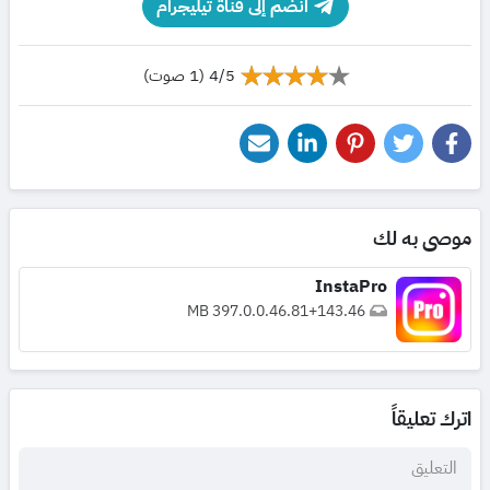
انضم إلى قناة تيليجرام
4/5 (1 صوت)
موصى به لك
InstaPro
397.0.0.46.81
+
143.46 MB
اترك تعليقاً