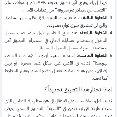
فهذا إجراء روتيني لأي تطبيق بصيغة APK، قم بالموافقة على
“التثبيت من مصادر غير معروفة” من إعدادات الأمان.
الخطوة الثالثة:
اتبع تعليمات التثبيت التي تظهر على الشاشة،
والتي لن تستغرق سوى ثوانٍ معدودة.
الخطوة الرابعة:
عند فتح التطبيق لأول مرة، قم بتسجيل
الدخول باستخدام حسابك الحالي في انستقرام، التطبيق آمن
ويستخدم واجهة تسجيل الدخول الرسمية.
الخطوة الخامسة:
استمتع! ستجد أيقونة “الإعدادات الخاصة
بهونستا” (عادة في الأعلى على شكل عصا سحرية أو ترس
إضافي)، ومن هناك يمكنك تفعيل وضع الشبح وتغيير الخطوط
كما تحب.
لماذا تختار هذا التطبيق تحديداً؟
قد تتساءل، لماذا يجب علي الانتقال إلى
هونستا
وترك التطبيق الذي
اعتدت عليه؟ الإجابة تكمن في “الحرية”، التطبيق الرسمي يفرض
عليك طريقة معينة للاستخدام؛ إعلانات متكررة، عدم قدرة على